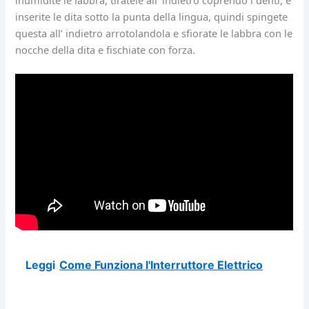
inumidite le labbra, tiratele all’ indietro coprendo i denti, e
inserite le dita sotto la punta della lingua, quindi spingete
questa all’ indietro arrotolandola e sfiorate le labbra con le
nocche della dita e fischiate con forza.
Leggi
Come Funziona l'Interruttore Elettrico