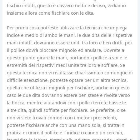
fischio infatti, questo è davvero netto e deciso, vediamo
insieme allora come fischiare con le dita.
Per prima cosa potreste utilizzare la tecnica che impiega
indice e medio di ambo le mani, le due dita delle rispettive
mani infatti, dovranno essere uniti tra loro e ben dritti, poi
il pollice dovrà bloccare mignolo ed anulare. Dovrete a
questo punto girare le mani, portando i pollice a voi e le
estremità dei rispettivi medi unite tra loro e soffiare. Se
questa tecnica non vi risultasse chiarissima o comunque di
difficile esecuzione, potreste optare per un’ altra tecnica,
quella che utilizza i mignoli per fischiare, anche in questo
caso le due dita dovranno essere ben stese e rivolte verso
la bocca, mentre aiutandovi con i pollici terrete basse le
altre dita, quindi soffiate per fischiare. Se preferite, o se
non vi siete trovati comodi con i metodi precedenti,
potreste fischiare anche con una mano sola, si tratta in
pratica di unire il pollice e l’ indice creando un cerchio,