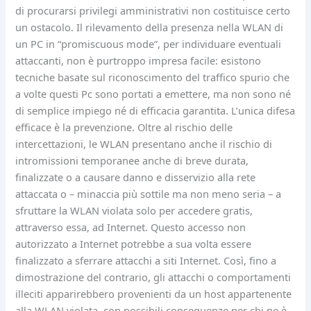
di procurarsi privilegi amministrativi non costituisce certo
un ostacolo. Il rilevamento della presenza nella WLAN di
un PC in “promiscuous mode”, per individuare eventuali
attaccanti, non è purtroppo impresa facile: esistono
tecniche basate sul riconoscimento del traffico spurio che
a volte questi Pc sono portati a emettere, ma non sono né
di semplice impiego né di efficacia garantita. L’unica difesa
efficace è la prevenzione. Oltre al rischio delle
intercettazioni, le WLAN presentano anche il rischio di
intromissioni temporanee anche di breve durata,
finalizzate o a causare danno e disservizio alla rete
attaccata o – minaccia più sottile ma non meno seria – a
sfruttare la WLAN violata solo per accedere gratis,
attraverso essa, ad Internet. Questo accesso non
autorizzato a Internet potrebbe a sua volta essere
finalizzato a sferrare attacchi a siti Internet. Così, fino a
dimostrazione del contrario, gli attacchi o comportamenti
illeciti apparirebbero provenienti da un host appartenente
alla WLAN violata, con possibili conseguenze per chi ne è