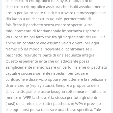
su checksum crittografico da 8 byte. L’utilizzo di un
checksum crittografico assicura che risulti assolutamente
arduo per l’attaccante riuscire a trovare un messaggio che
dia luogo a un checksum uguale, permettendo di
falsificare il pacchetto senza essere scoperto. Altro
miglioramento di fondamentale importanza rispetto al
WEP consiste nel fatto che fra gli “ingredienti” del MIC vi è
anche un contatore che assume valori diversi per ogni
frame: ciò dà modo al ricevente di controllare se il
pacchetto ricevuto fa parte di una sequenza integra.
Questo espediente evita che un attaccante possa
semplicemente memorizzare un certo insieme di pacchetti
captati e successivamente rispedirli per causare
confusione e disservizio oppure per ottenere la ripetizione
di una azione (replay attack). Sempre a proposito delle
chiavi crittografiche usate bisogna sottolineare il fatto che
mentre in WEP la chiave è la stessa per tutti gli utenti
(host) della rete e per tutti i pacchetti, in WPA è previsto
che ogni host possa utilizzare una chiave specifica. Tale