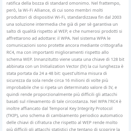
ratifica della bozza di standard omonimo. Nel frattempo,
però, la Wi-Fi Alliance, di cui sono membri molti
produttori di dispositivi Wi-Fi, standardizzava fin dal 2003
una soluzione intermedia che già di per sè garantiva un
salto di qualità rispetto al WEP, e che numerosi prodotti si
affrettarono ad adottare: il WPA. Nel sistema WPA le
comunicazioni sono protette ancora mediante crittografia
RC4, ma con importanti miglioramenti rispetto allo
schema WEP. Innanzitutto viene usata una chiave di 128 bit
abbinata con un Initialization Vector (IV) la cui lunghezza è
stata portata da 24 a 48 bit: quest’ultima misura di
sicurezza da sola rende circa 16 milioni di volte più
improbabile che si ripeta un determinato valore di IV, e
quindi rende proporzionalmente più difficili gli attacchi
basati sul rilevamento di tale circostanza. Nel WPA l’RC4 è
inoltre affiancato dal Temporal Key Integrity Protocol
(TKIP), uno schema di cambiamento periodico automatico
delle chiavi di cifratura che rispetto al WEP rende molto
più difficili gli attacchi statistici che tentano di scoprire la