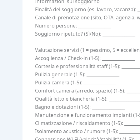
Informazioni sul soggiorno
Finalità del soggiorno (es. lavoro, vacanza): _
Canale di prenotazione (sito, OTA, agenzia, wa
Numero persone: _______________
Soggiorno ripetuto? (Sì/No): _______________
Valutazione servizi (1 = pessimo, 5 = eccellen
Accoglienza / Check-in (1-5): _______________
Cortesia e professionalità staff (1-5): ________
Pulizia generale (1-5): _______________
Pulizia camera (1-5): _______________
Comfort camera (arredo, spazio) (1-5): ______
Qualità letto e biancheria (1-5): ______________
Bagno e dotazioni (1-5): _______________
Manutenzione e funzionamento impianti (1-5)
Climatizzazione / riscaldamento (1-5): _______
Isolamento acustico / rumore (1-5): _________
Connessione Wi‑Fi (velocità/stabilità) (1-5): __