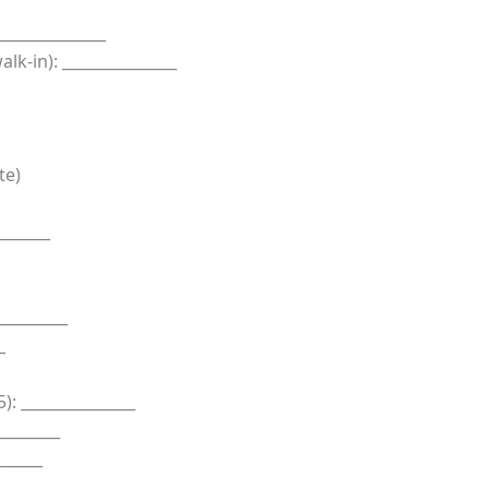
______________
lk-in): _______________
te)
_______
_________
_
: _______________
________
______
_____________