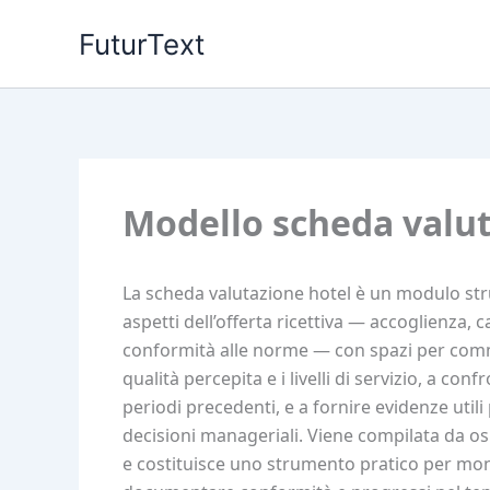
Vai
FuturText
al
contenuto
Modello scheda valut
La scheda valutazione hotel è un modulo str
aspetti dell’offerta ricettiva — accoglienza, c
conformità alle norme — con spazi per comme
qualità percepita e i livelli di servizio, a con
periodi precedenti, e a fornire evidenze utili
decisioni manageriali. Viene compilata da osp
e costituisce uno strumento pratico per monit