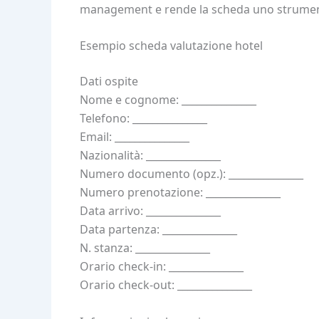
management e rende la scheda uno strument
Esempio scheda valutazione hotel
Dati ospite
Nome e cognome: _______________
Telefono: _______________
Email: _______________
Nazionalità: _______________
Numero documento (opz.): _______________
Numero prenotazione: _______________
Data arrivo: _______________
Data partenza: _______________
N. stanza: _______________
Orario check-in: _______________
Orario check-out: _______________