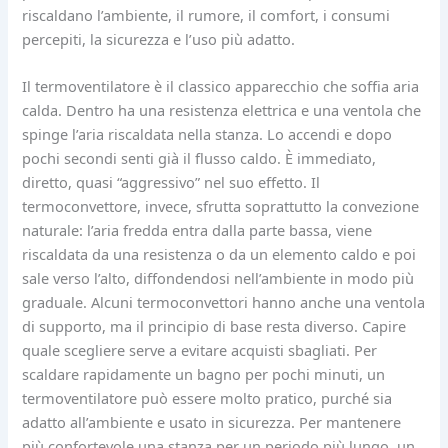
riscaldano l’ambiente, il rumore, il comfort, i consumi
percepiti, la sicurezza e l’uso più adatto.
Il termoventilatore è il classico apparecchio che soffia aria
calda. Dentro ha una resistenza elettrica e una ventola che
spinge l’aria riscaldata nella stanza. Lo accendi e dopo
pochi secondi senti già il flusso caldo. È immediato,
diretto, quasi “aggressivo” nel suo effetto. Il
termoconvettore, invece, sfrutta soprattutto la convezione
naturale: l’aria fredda entra dalla parte bassa, viene
riscaldata da una resistenza o da un elemento caldo e poi
sale verso l’alto, diffondendosi nell’ambiente in modo più
graduale. Alcuni termoconvettori hanno anche una ventola
di supporto, ma il principio di base resta diverso. Capire
quale scegliere serve a evitare acquisti sbagliati. Per
scaldare rapidamente un bagno per pochi minuti, un
termoventilatore può essere molto pratico, purché sia
adatto all’ambiente e usato in sicurezza. Per mantenere
più confortevole una stanza per un periodo più lungo, un